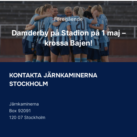
Inläggsnavigering
Föregående
Föregående
Damderby på Stadion på 1 maj –
krossa Bajen!
KONTAKTA JÄRNKAMINERNA
STOCKHOLM
Järnkaminerna
Box 92091
120 07 Stockholm