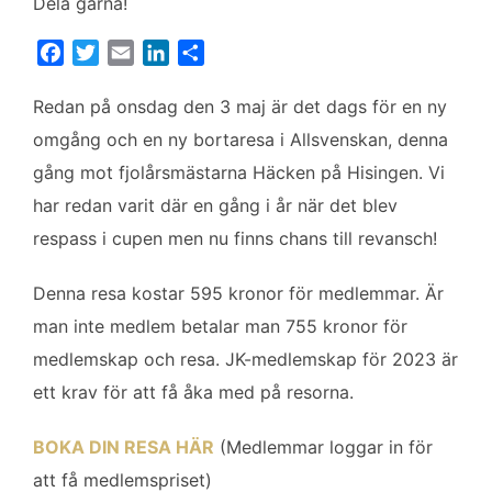
Dela gärna!
F
T
E
L
D
a
w
m
i
e
c
i
a
n
l
Redan på onsdag den 3 maj är det dags för en ny
e
t
i
k
a
omgång och en ny bortaresa i Allsvenskan, denna
b
t
l
e
gång mot fjolårsmästarna Häcken på Hisingen. Vi
o
e
d
har redan varit där en gång i år när det blev
o
r
I
k
n
respass i cupen men nu finns chans till revansch!
Denna resa kostar 595 kronor för medlemmar. Är
man inte medlem betalar man 755 kronor för
medlemskap och resa. JK-medlemskap för 2023 är
ett krav för att få åka med på resorna.
BOKA DIN RESA HÄR
(Medlemmar loggar in för
att få medlemspriset)