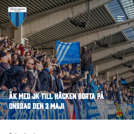
Hoppa
till
SLÅ 
innehåll
Åk med JK till Häcken borta på
onsdag den 3 maj!