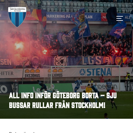
Hoppa
till
SLÅ 
innehåll
All info inför Göteborg borta – sju
bussar rullar från Stockholm!