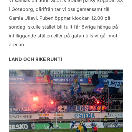
Vi samlas på John Scott’s Stable på Kyrkogatan 33
i Göteborg, därifrån tar vi oss gemensamt till
Gamla Ullevi. Puben öppnar klockan 12.00 på
söndag, skulle stället bli fullt får övriga hänga på
intilliggande ställen eller på gatan tills vi går mot
arenan.
LAND OCH RIKE RUNT!