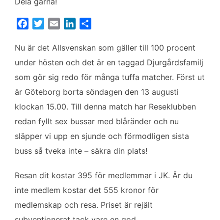
Dela gärna!
F
T
E
L
D
a
w
m
i
e
c
i
a
n
l
Nu är det Allsvenskan som gäller till 100 procent
e
t
i
k
a
under hösten och det är en taggad Djurgårdsfamilj
b
t
l
e
som gör sig redo för många tuffa matcher. Först ut
o
e
d
är Göteborg borta söndagen den 13 augusti
o
r
I
k
n
klockan 15.00. Till denna match har Reseklubben
redan fyllt sex bussar med blåränder och nu
släpper vi upp en sjunde och förmodligen sista
buss så tveka inte – säkra din plats!
Resan dit kostar 395 för medlemmar i JK. Är du
inte medlem kostar det 555 kronor för
medlemskap och resa. Priset är rejält
subventionerat tack vare en god