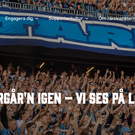
Engagera dig
Supporterkultur
Om Järnkaminer
rgår'n igen – vi ses på 