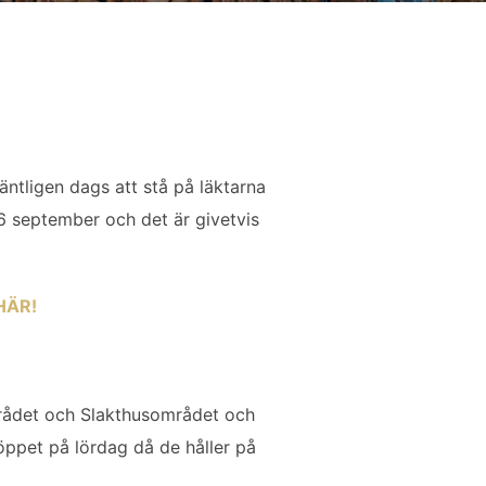
äntligen dags att stå på läktarna
6 september och det är givetvis
HÄR!
mrådet och Slakthusområdet och
öppet på lördag då de håller på