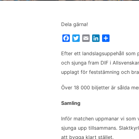
Dela gärna!
F
T
E
L
D
a
w
m
i
e
c
i
a
n
l
Efter ett landslagsuppehåll som p
e
t
i
k
a
och sjunga fram DIF i Allsvenska
b
t
l
e
upplagt för feststämning och bra
o
e
d
o
r
I
Över 18 000 biljetter är sålda men
k
n
Samling
Inför matchen uppmanar vi som v
sjunga upp tillsammans. Slaktkyr
att bygga klart stället.