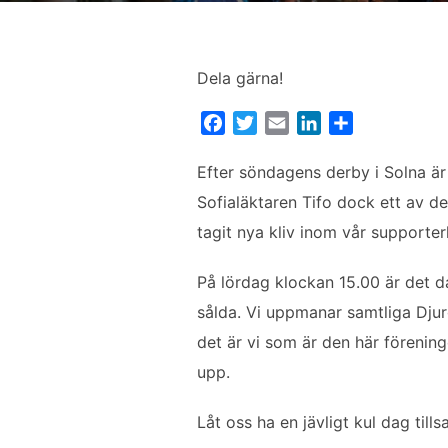
Dela gärna!
F
T
E
L
D
a
w
m
i
e
c
i
a
n
l
Efter söndagens derby i Solna är 
e
t
i
k
a
Sofialäktaren Tifo dock ett av d
b
t
l
e
tagit nya kliv inom vår supporterk
o
e
d
o
r
I
På lördag klockan 15.00 är det d
k
n
sålda. Vi uppmanar samtliga Djurg
det är vi som är den här förening
upp.
Låt oss ha en jävligt kul dag till