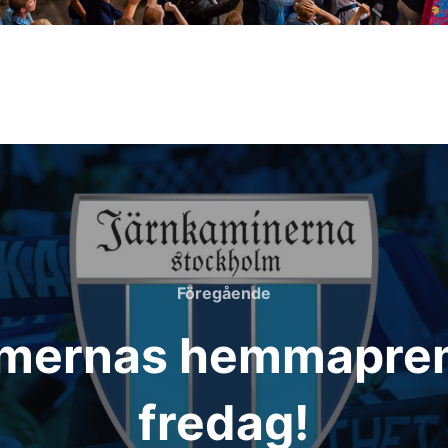
Föregående
Föregående
amernas hemmaprem
fredag!