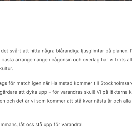
det svårt att hitta några blårandiga ljusglimtar på planen. 
e bästa arrangemangen någonsin och överlag har vi trots a
ultur.
ags för match igen när Halmstad kommer till Stockholmsare
årdare att dyka upp – för varandras skull! Vi på läktarna k
en och det är vi som kommer att stå kvar nästa år och alla å
sammans, låt oss stå upp för varandra!