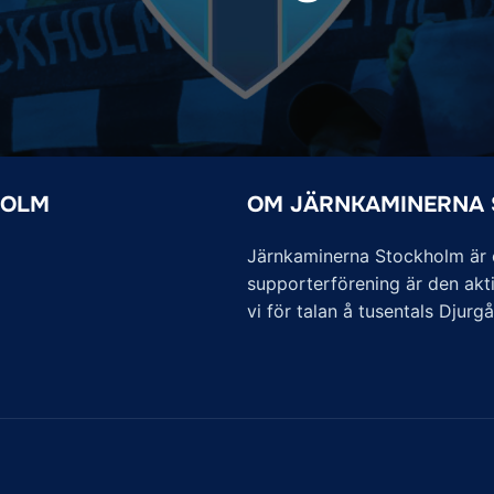
HOLM
OM JÄRNKAMINERNA
Järnkaminerna Stockholm är of
supporterförening är den akti
vi för talan å tusentals Djurg