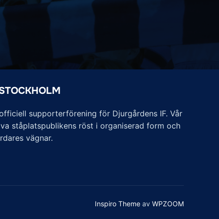
 STOCKHOLM
ficiell supporterförening för Djurgårdens IF. Vår
va ståplatspublikens röst i organiserad form och
årdares vägnar.
Inspiro Theme
av
WPZOOM