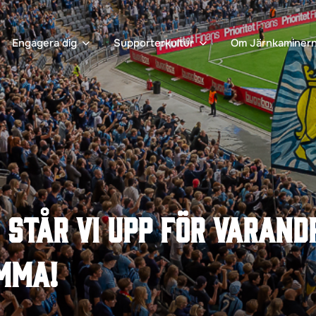
Engagera dig
Supporterkultur
Om Järnkaminer
står vi upp för varandr
mma!