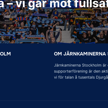
 vi går mot fullsa
HOLM
OM JÄRNKAMINERNA
Järnkaminerna Stockholm är of
supporterförening är den akti
vi för talan å tusentals Djurg