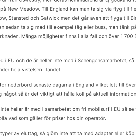
å New Meadow. Till England kan man ta sig via flyg till fle
ow, Stansted och Gatwick men det går även att flyga till 
n sedan ta sig med till exempel tåg eller buss, men tänk på
rknaden. Många möjligheter finns i alla fall och över 1 700
med i EU och de är heller inte med i Schengensamarbetet, s
nder hela vistelsen i landet.
tor nederbörd senaste dagarna i England vilket lett till över
något så är det viktigt att hålla koll på aktuell information
 inte heller är med i samarbetet om fri mobilsurf i EU så se 
olla vad som gäller för priser hos din operatör.
typer av eluttag, så glöm inte att ta med adapter eller köp