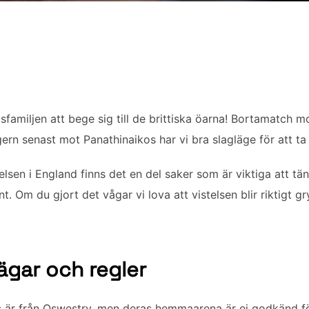
sfamiljen att bege sig till de brittiska öarna! Bortamatch 
n senast mot Panathinaikos har vi bra slagläge för att ta os
lsen i England finns det en del saker som är viktiga att tän
 Om du gjort det vågar vi lova att vistelsen blir riktigt gr
vägar och regler
s är från Oswestry, men deras hemmaarena är ej godkänd fö