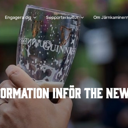
Engagera dig
Supporterkultur
Om Järnkaminer
ormation inför The New 