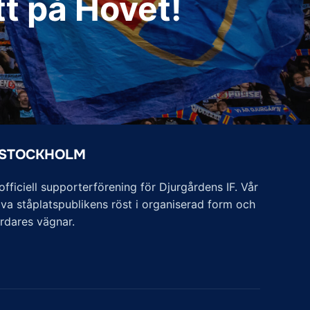
tt på Hovet!
 STOCKHOLM
ficiell supporterförening för Djurgårdens IF. Vår
va ståplatspublikens röst i organiserad form och
årdares vägnar.