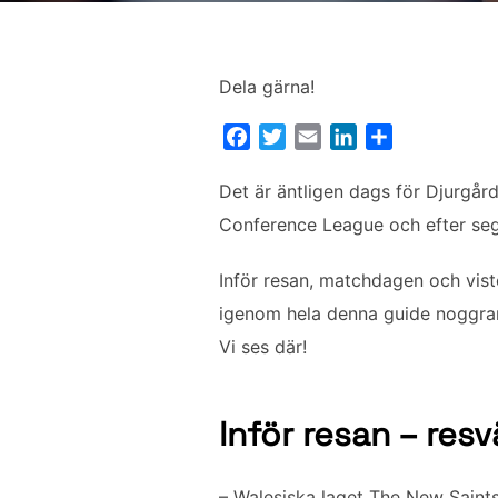
Dela gärna!
F
T
E
L
D
a
w
m
i
e
c
i
a
n
l
Det är äntligen dags för Djurgård
e
t
i
k
a
Conference League och efter seger
b
t
l
e
o
e
d
Inför resan, matchdagen och viste
o
r
I
igenom hela denna guide noggrant.
k
n
Vi ses där!
Inför resan – res
– Walesiska laget The New Saint