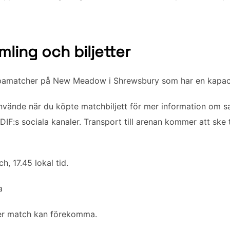
ling och biljetter
opamatcher på New Meadow i Shrewsbury som har en kapaci
 använde när du köpte matchbiljett för mer information om
 DIF:s sociala kanaler. Transport till arenan kommer att ske 
h, 17.45 lokal tid.
a
ter match kan förekomma.