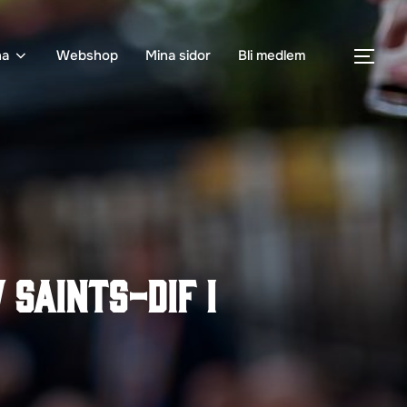
na
Webshop
Mina sidor
Bli medlem
SLÅ
Saints-DIF i