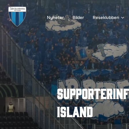
Hoppa
till
Nyheter
Bilder
Reseklubben
innehåll
Supporterinf
Island