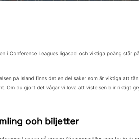
en i Conference Leagues ligaspel och viktiga poäng står på
lsen på Island finns det en del saker som är viktiga att tän
 Om du gjort det vågar vi lova att vistelsen blir riktigt gr
ling och biljetter
Conference League på arenan Kópavogsvöllur som tar in dry