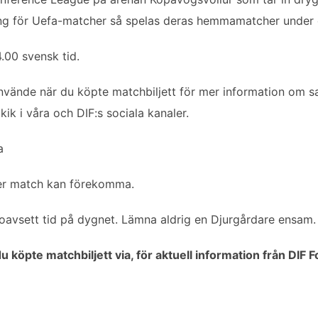
sning för Uefa-matcher så spelas deras hemmamatcher under 
4.00 svensk tid.
använde när du köpte matchbiljett för mer information om 
kik i våra och DIF:s sociala kanaler.
a
ter match kan förekomma.
a oavsett tid på dygnet. Lämna aldrig en Djurgårdare ensam.
u köpte matchbiljett via, för aktuell information från DIF Fo