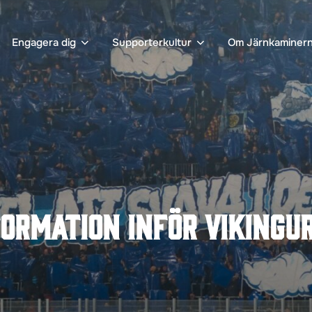
Engagera dig
Supporterkultur
Om Järnkaminer
ormation inför Vikingur