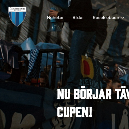
Hoppa
till
Nyheter
Bilder
Reseklubben
innehåll
Nu börjar tä
Cupen!