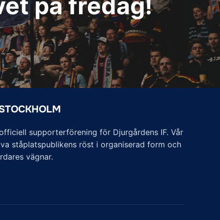
vet på fredag!
 STOCKHOLM
ficiell supporterförening för Djurgårdens IF. Vår
va ståplatspublikens röst i organiserad form och
årdares vägnar.