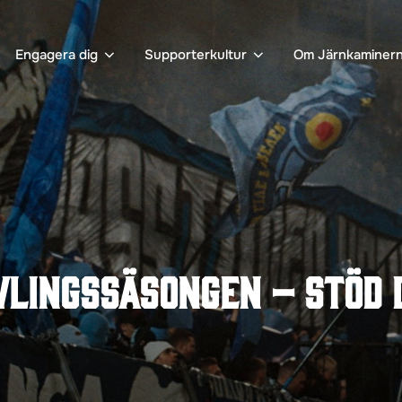
Engagera dig
Supporterkultur
Om Järnkaminer
vlingssäsongen – stöd D