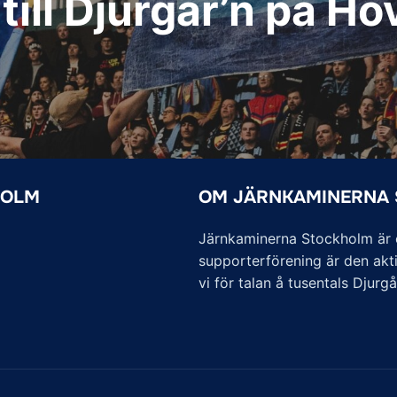
 till Djurgår’n på Ho
HOLM
OM JÄRNKAMINERNA
Järnkaminerna Stockholm är of
supporterförening är den akti
vi för talan å tusentals Djurg