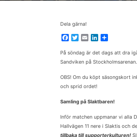
Dela gärna!
F
T
E
L
D
a
w
m
i
e
c
i
a
n
l
På söndag är det dags att dra i
e
t
i
k
a
Sandviken på Stockholmsarenan. Öv
b
t
l
e
o
e
d
OBS! Om du köpt säsongskort ink
o
r
I
och sprid ordet!
k
n
Samling på Slaktbaren!
Inför matchen uppmanar vi alla 
Hallvägen 11 nere i Slaktis och 
tillbaka till supporterkulturen!
Sl