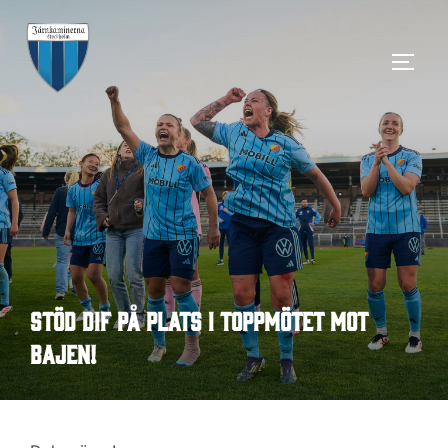
Hoppa
till
SLÅ 
innehåll
Stöd DIF på plats i toppmötet mot
Bajen!