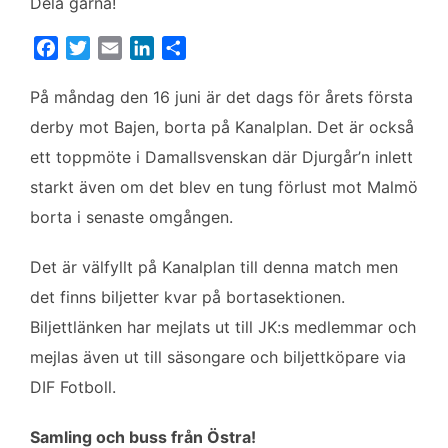
Dela gärna!
F
T
E
L
D
a
w
m
i
e
c
i
a
n
l
På måndag den 16 juni är det dags för årets första
e
t
i
k
a
derby mot Bajen, borta på Kanalplan. Det är också
b
t
l
e
ett toppmöte i Damallsvenskan där Djurgår’n inlett
o
e
d
starkt även om det blev en tung förlust mot Malmö
o
r
I
k
n
borta i senaste omgången.
Det är välfyllt på Kanalplan till denna match men
det finns biljetter kvar på bortasektionen.
Biljettlänken har mejlats ut till JK:s medlemmar och
mejlas även ut till säsongare och biljettköpare via
DIF Fotboll.
Samling och buss från Östra!