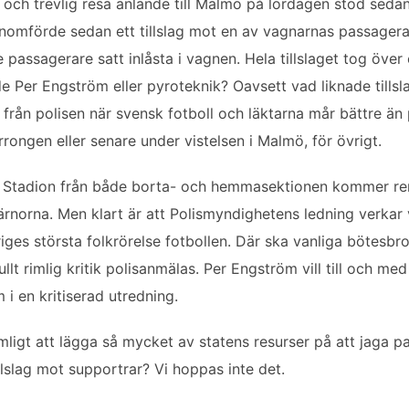
n och trevlig resa anlände till Malmö på lördagen stod seda
enomförde sedan ett tillslag mot en av vagnarnas passagera
 passagerare satt inlåsta i vagnen. Hela tillslaget tog över
 Per Engström eller pyroteknik? Oavsett vad liknade tillsla
 från polisen när svensk fotboll och läktarna mår bättre än
ngen eller senare under vistelsen i Malmö, för övrigt.
Stadion från både borta- och hemmasektionen kommer rend
järnorna. Men klart är att Polismyndighetens ledning verkar 
riges största folkrörelse fotbollen. Där ska vanliga bötesbro
llt rimlig kritik polisanmälas. Per Engström vill till och m
m i en kritiserad utredning.
rimligt att lägga så mycket av statens resurser på att jaga 
lslag mot supportrar? Vi hoppas inte det.