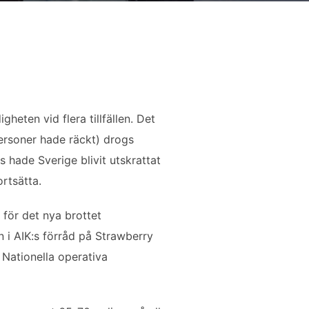
heten vid flera tillfällen. Det
personer hade räckt) drogs
s hade Sverige blivit utskrattat
ortsätta.
 för det nya brottet
 i AIK:s förråd på Strawberry
 Nationella operativa