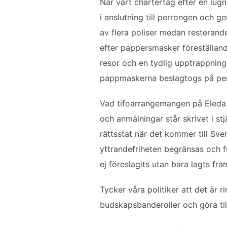
När vårt chartertåg efter en lug
i anslutning till perrongen och g
av flera poliser medan resterande
efter pappersmasker föreställande
resor och en tydlig upptrappning
pappmaskerna beslagtogs på perro
Vad tifoarrangemangen på Eleda 
och anmälningar står skrivet i st
rättsstat när det kommer till Sve
yttrandefriheten begränsas och fu
ej föreslagits utan bara lagts fra
Tycker våra politiker att det är 
budskapsbanderoller och göra til