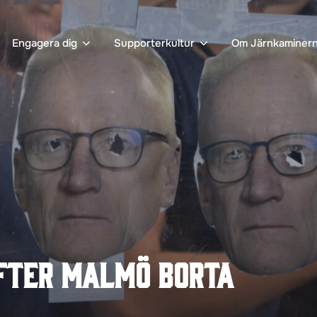
Engagera dig
Supporterkultur
Om Järnkaminer
fter Malmö borta