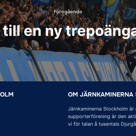
Föregående
Föregående
 till en ny trepoän
HOLM
OM JÄRNKAMINERNA
Järnkaminerna Stockholm är of
supporterförening är den akti
vi för talan å tusentals Djurg