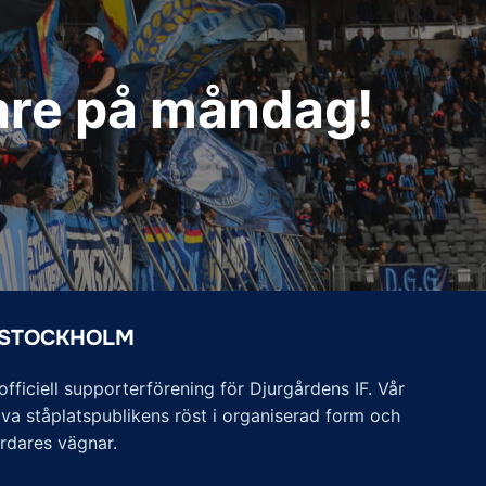
gare på måndag!
 STOCKHOLM
ficiell supporterförening för Djurgårdens IF. Vår
va ståplatspublikens röst i organiserad form och
årdares vägnar.