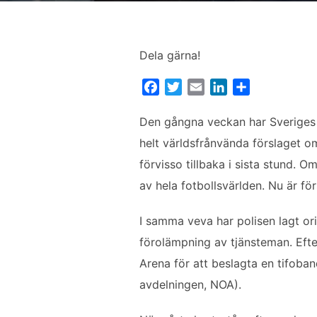
Dela gärna!
F
T
E
L
D
a
w
m
i
e
c
i
a
n
l
Den gångna veckan har Sveriges st
e
t
i
k
a
helt världsfrånvända förslaget o
b
t
l
e
förvisso tillbaka i sista stund. O
o
e
d
av hela fotbollsvärlden. Nu är fö
o
r
I
k
n
I samma veva har polisen lagt or
förolämpning av tjänsteman. Efte
Arena för att beslagta en tifoba
avdelningen, NOA).