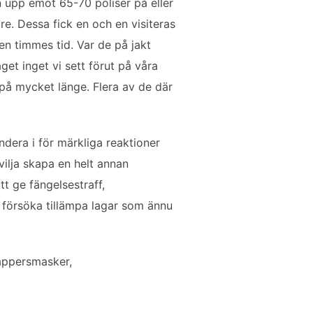
n upp emot 65-70 poliser på eller
re. Dessa fick en och en visiteras
 en timmes tid. Var de på jakt
get inget vi sett förut på våra
 på mycket länge. Flera av de där
era i för märkliga reaktioner
vilja skapa en helt annan
tt ge fängelsestraff,
ed försöka tillämpa lagar som ännu
pappersmasker,