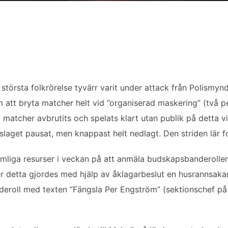
örsta folkrörelse tyvärr varit under attack från Polismyndig
m att bryta matcher helt vid ”organiserad maskering” (två 
m matcher avbrutits och spelats klart utan publik på detta vi
rslaget pausat, men knappast helt nedlagt. Den striden lär f
imliga resurser i veckan på att anmäla budskapsbanderoller
r detta gjordes med hjälp av åklagarbeslut en husrannsakan
nderoll med texten ”Fängsla Per Engström” (sektionschef på