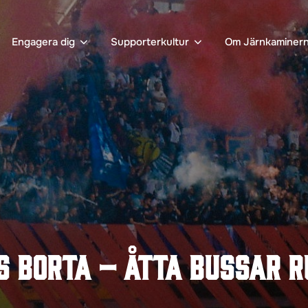
Engagera dig
Supporterkultur
Om Järnkaminer
is borta – åtta bussar r