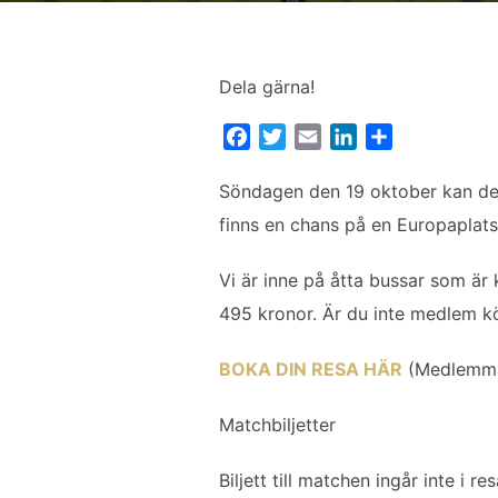
Dela gärna!
F
T
E
L
D
a
w
m
i
e
c
i
a
n
l
Söndagen den 19 oktober kan den 
e
t
i
k
a
finns en chans på en Europaplats 
b
t
l
e
o
e
d
Vi är inne på åtta bussar som är 
o
r
I
495 kronor. Är du inte medlem k
k
n
BOKA DIN RESA HÄR
(Medlemmar
Matchbiljetter
Biljett till matchen ingår inte i