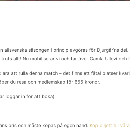
allsvenska säsongen i princip avgöras för Djurgår’ns del.
trots allt! Nu mobiliserar vi och tar över Gamla Ullevi och
klara att rulla denna match – det finns ett fåtal platser kva
öper du resa och medlemskap för 655 kronor.
 loggar in för att boka)
 resans pris och måste köpas på egen hand.
Köp biljett till vår