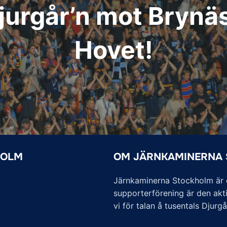
jurgår’n mot Brynäs 
Hovet!
HOLM
OM JÄRNKAMINERNA
Järnkaminerna Stockholm är of
supporterförening är den akti
vi för talan å tusentals Djurg