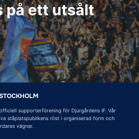
på ett utsålt
 STOCKHOLM
ficiell supporterförening för Djurgårdens IF. Vår
va ståplatspublikens röst i organiserad form och
årdares vägnar.