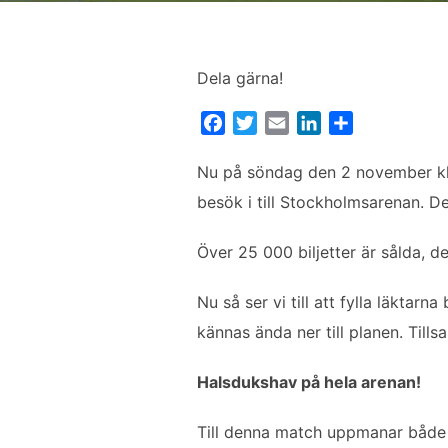
Dela gärna!
F
T
E
L
D
a
w
m
i
e
c
i
a
n
l
Nu på söndag den 2 november kl
e
t
i
k
a
besök i till Stockholmsarenan. Det
b
t
l
e
o
e
d
Över 25 000 biljetter är sålda, det
o
r
I
k
n
Nu så ser vi till att fylla läktar
kännas ända ner till planen. Till
Halsdukshav på hela arenan!
Till denna match uppmanar både v