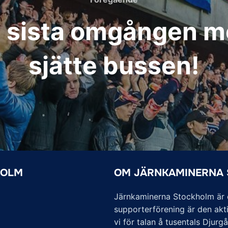
l sista omgången mot
sjätte bussen!
HOLM
OM JÄRNKAMINERNA
Järnkaminerna Stockholm är of
supporterförening är den akti
vi för talan å tusentals Djurg