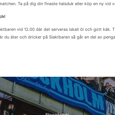
tchen. Ta på dig din finaste halsduk eller köp en ny vid v
ch!
tbaren vid 12.00 där det serveras iskall öl och gott käk. T
du äter och dricker på Slaktbaren så går en del av pengarn
Föregående
Föregående