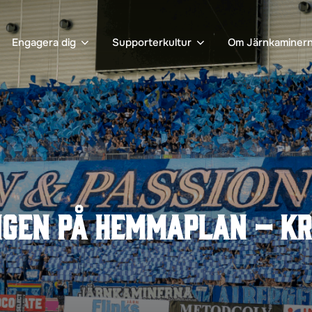
Engagera dig
Supporterkultur
Om Järnkaminer
ngen på hemmaplan – k