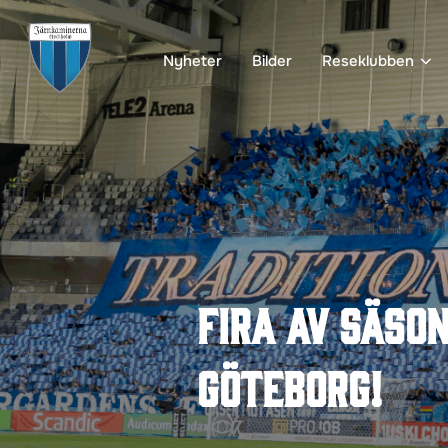
Hoppa
till
Nyheter
Bilder
Reseklubben
innehåll
Fira av säso
Göteborg!