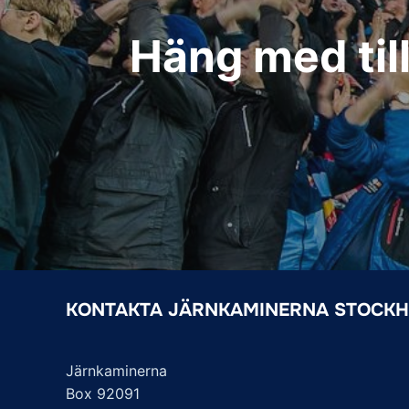
Häng med til
KONTAKTA JÄRNKAMINERNA STOCK
Järnkaminerna
Box 92091