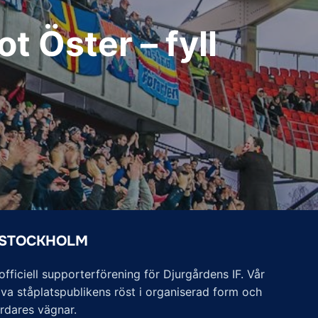
 Öster – fyll
 STOCKHOLM
ficiell supporterförening för Djurgårdens IF. Vår
va ståplatspublikens röst i organiserad form och
årdares vägnar.