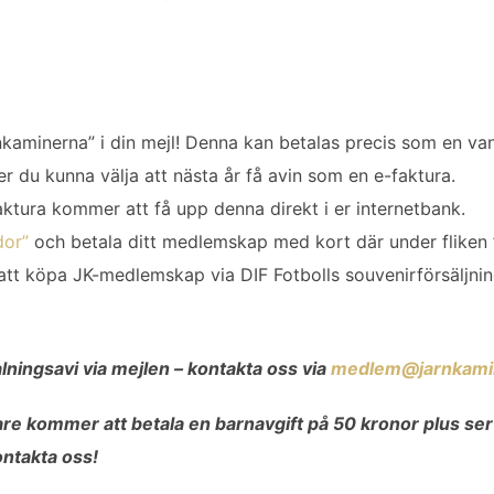
nkaminerna” i din mejl! Denna kan betalas precis som en van
r du kunna välja att nästa år få avin som en e-faktura.
aktura kommer att få upp denna direkt i er internetbank.
dor”
och betala ditt medlemskap med kort där under fliken 
att köpa JK-medlemskap via DIF Fotbolls souvenirförsäljnin
lningsavi via mejlen – kontakta oss via
medlem@jarnkami
re kommer att betala en barnavgift på 50 kronor plus serv
kontakta oss!