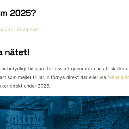
em 2025?
kap för 2026 här!
a nätet!
 är betydligt billigare för oss att genomföra än att skicka u
rt som mejlet trillar in förnya direkt där eller via
”Mina sido
aker direkt under 2026.