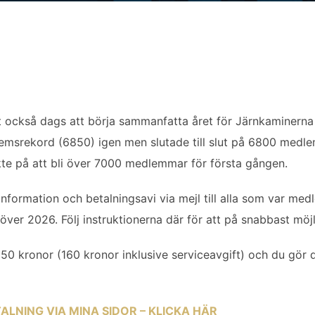
t också dags att börja sammanfatta året för Järnkaminerna
emsrekord (6850) igen men slutade till slut på 6800 medle
ikte på att bli över 7000 medlemmar för första gången.
information och betalningsavi via mejl till alla som var 
ver 2026. Följ instruktionerna där för att på snabbast möj
50 kronor (160 kronor inklusive serviceavgift) och du gör d
LNING VIA MINA SIDOR – KLICKA HÄR