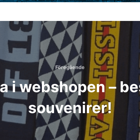
Föregående
Föregående
a i webshopen – bes
souvenirer!