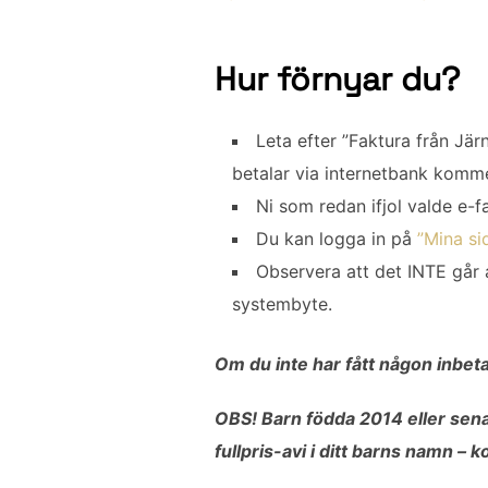
Hur förnyar du?
Leta efter ”Faktura från Jär
betalar via internetbank komme
Ni som redan ifjol valde e-f
Du kan logga in på
”Mina si
Observera att det INTE går 
systembyte.
Om du inte har fått någon inbeta
OBS! Barn födda 2014 eller sena
fullpris-avi i ditt barns namn – 