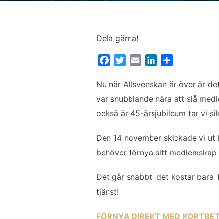
Dela gärna!
F
T
E
L
D
a
w
m
i
e
c
i
a
n
l
Nu när Allsvenskan är över är de
e
t
i
k
a
var snubblande nära att slå medl
b
t
l
e
också är 45-årsjubileum tar vi s
o
e
d
o
r
I
Den 14 november skickade vi ut 
k
n
behöver förnya sitt medlemskap ö
Det går snabbt, det kostar bara 1
tjänst!
FÖRNYA DIREKT MED KORTBETA