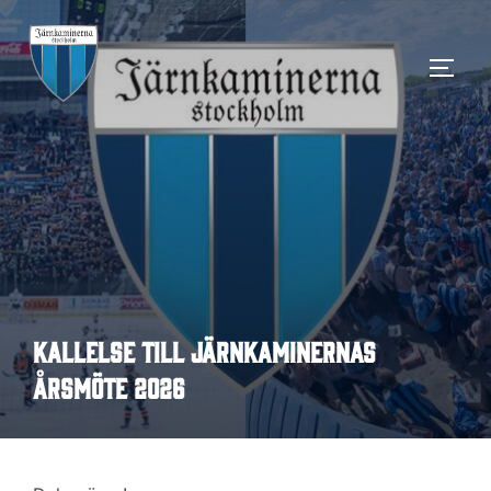
Hoppa
till
SLÅ 
innehåll
Kallelse till Järnkaminernas
årsmöte 2026