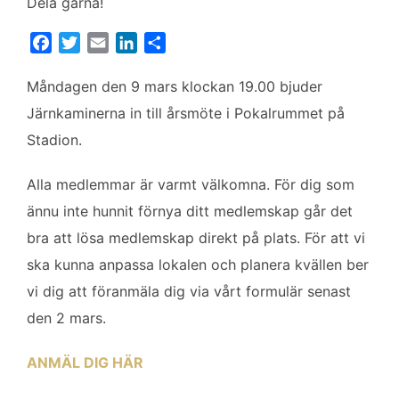
Dela gärna!
F
T
E
L
D
a
w
m
i
e
c
i
a
n
l
Måndagen den 9 mars klockan 19.00 bjuder
e
t
i
k
a
Järnkaminerna in till årsmöte i Pokalrummet på
b
t
l
e
Stadion.
o
e
d
o
r
I
Alla medlemmar är varmt välkomna. För dig som
k
n
ännu inte hunnit förnya ditt medlemskap går det
bra att lösa medlemskap direkt på plats. För att vi
ska kunna anpassa lokalen och planera kvällen ber
vi dig att föranmäla dig via vårt formulär senast
den 2 mars.
ANMÄL DIG HÄR