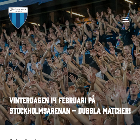
Hoppa
till
SLÅ 
innehåll
Vinterdagen 14 februari på
Stockholmsarenan – dubbla matcher!