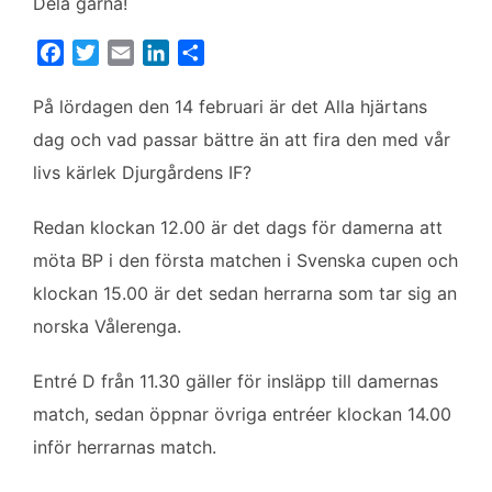
Dela gärna!
F
T
E
L
D
a
w
m
i
e
c
i
a
n
l
På lördagen den 14 februari är det Alla hjärtans
e
t
i
k
a
dag och vad passar bättre än att fira den med vår
b
t
l
e
livs kärlek Djurgårdens IF?
o
e
d
o
r
I
Redan klockan 12.00 är det dags för damerna att
k
n
möta BP i den första matchen i Svenska cupen och
klockan 15.00 är det sedan herrarna som tar sig an
norska Vålerenga.
Entré D från 11.30 gäller för insläpp till damernas
match, sedan öppnar övriga entréer klockan 14.00
inför herrarnas match.