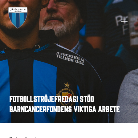
Hoppa
till
SLÅ 
innehåll
Fotbollströjefredag! Stöd
Barncancerfondens viktiga arbete