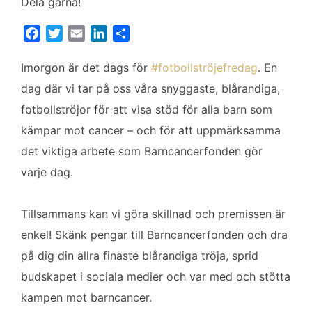
Dela gärna!
F
T
E
L
D
a
w
m
i
e
c
i
a
n
l
Imorgon är det dags för
#fotbollströjefredag
. En
e
t
i
k
a
dag där vi tar på oss våra snyggaste, blårandiga,
b
t
l
e
fotbollströjor för att visa stöd för alla barn som
o
e
d
kämpar mot cancer – och för att uppmärksamma
o
r
I
k
n
det viktiga arbete som Barncancerfonden gör
varje dag.
Tillsammans kan vi göra skillnad och premissen är
enkel! Skänk pengar till Barncancerfonden och dra
på dig din allra finaste blårandiga tröja, sprid
budskapet i sociala medier och var med och stötta
kampen mot barncancer.