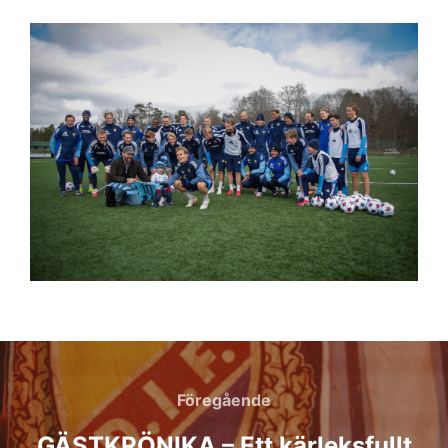
Inläggsnavigering
Föregående
Föregående
GÄSTKRÖNIKA – Ett kärleksfullt