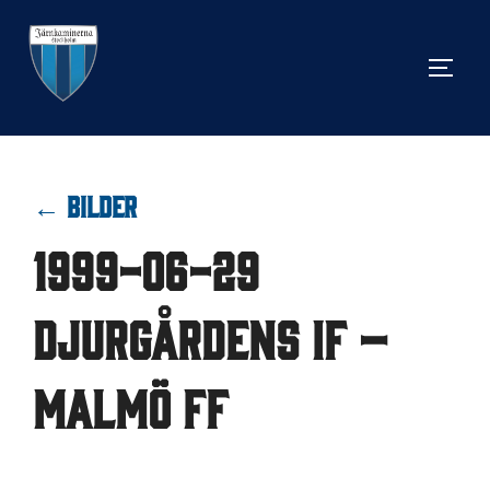
Hoppa
till
SLÅ 
innehåll
← BILDER
1999-06-29
Djurgårdens IF –
Malmö FF