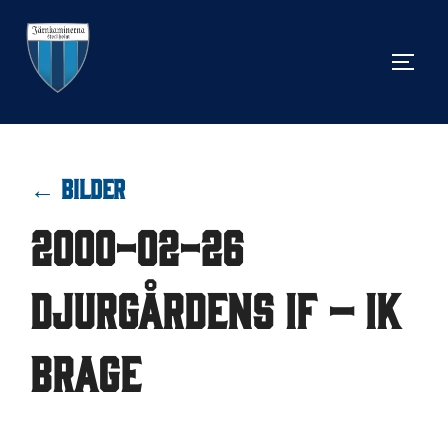
Hoppa
till
SLÅ 
innehåll
← BILDER
2000-02-26
Djurgårdens IF – IK
Brage