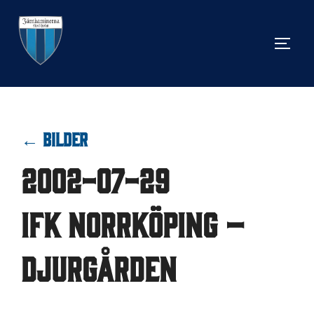
Hoppa
till
SLÅ 
innehåll
← BILDER
2002-07-29
IFK Norrköping –
Djurgården