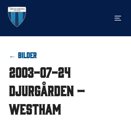
Hoppa
till
SLÅ 
innehåll
← BILDER
2003-07-24
Djurgården –
Westham