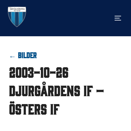
Hoppa
till
SLÅ 
innehåll
← BILDER
2003-10-26
Djurgårdens IF –
Östers IF