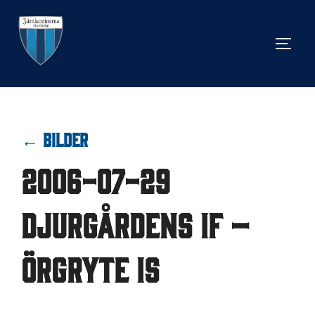
Hoppa
till
SLÅ 
innehåll
← BILDER
2006-07-29
Djurgårdens IF –
Örgryte IS