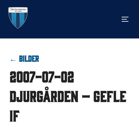
Hoppa
till
SLÅ 
innehåll
← BILDER
2007-07-02
Djurgården – Gefle
IF