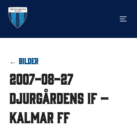
Hoppa
till
SLÅ 
innehåll
← BILDER
2007-08-27
Djurgårdens IF –
Kalmar FF