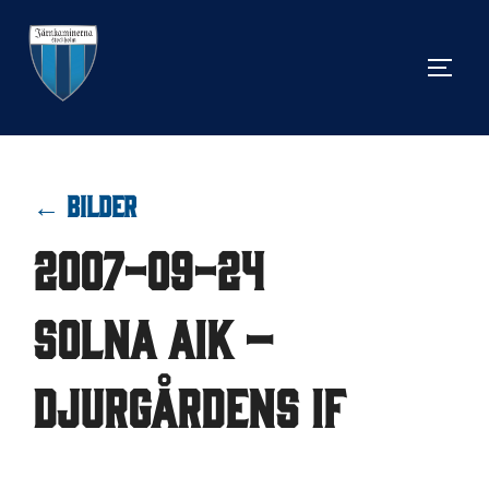
Hoppa
till
SLÅ 
innehåll
← BILDER
2007-09-24
Solna aik –
Djurgårdens IF