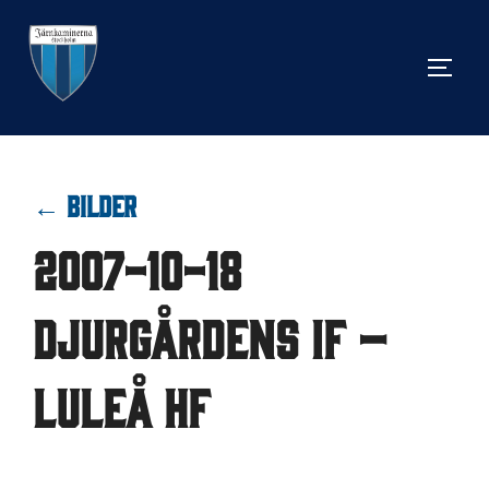
Hoppa
till
SLÅ 
innehåll
← BILDER
2007-10-18
Djurgårdens IF –
Luleå HF