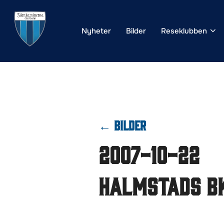
Hoppa
till
Nyheter
Bilder
Reseklubben
innehåll
← BILDER
2007-10-22
Halmstads B