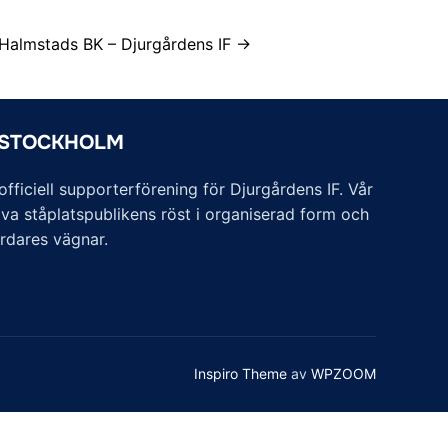
Halmstads BK – Djurgårdens IF →
 STOCKHOLM
ficiell supporterförening för Djurgårdens IF. Vår
va ståplatspublikens röst i organiserad form och
årdares vägnar.
Inspiro Theme
av
WPZOOM