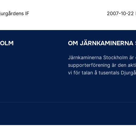
urgårdens IF
2007-10-22 
HOLM
OM JÄRNKAMINERNA
Järnkaminerna Stockholm är of
supporterförening är den akti
vi för talan å tusentals Djurg