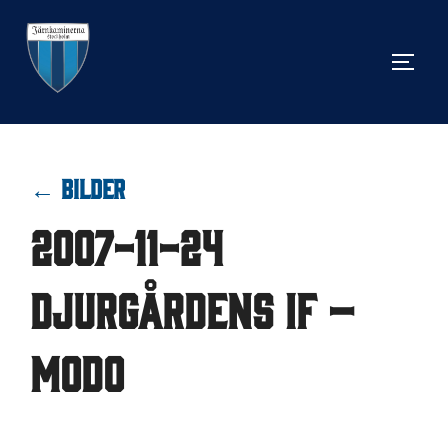
Hoppa
till
SLÅ 
innehåll
← BILDER
2007-11-24
Djurgårdens IF –
MODO