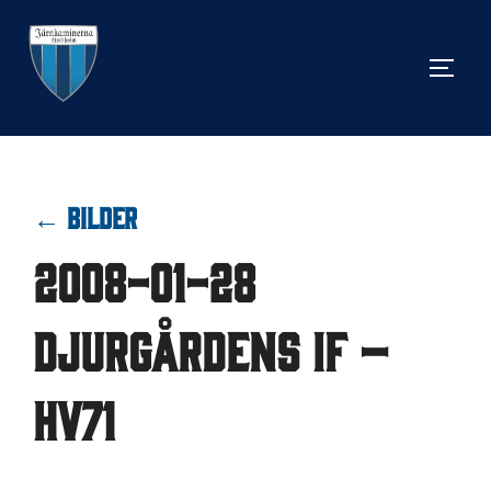
Hoppa
till
SLÅ 
innehåll
← BILDER
2008-01-28
Djurgårdens IF –
HV71