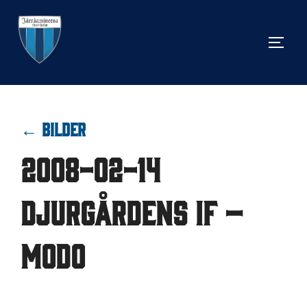
Hoppa
till
SLÅ 
innehåll
← BILDER
2008-02-14
Djurgårdens IF –
Modo