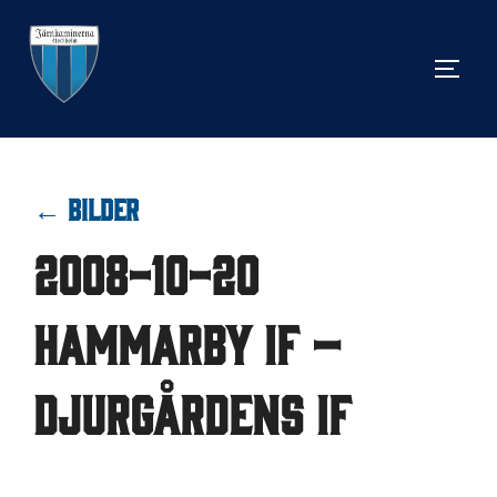
Hoppa
till
SLÅ 
innehåll
← BILDER
2008-10-20
Hammarby IF –
Djurgårdens IF