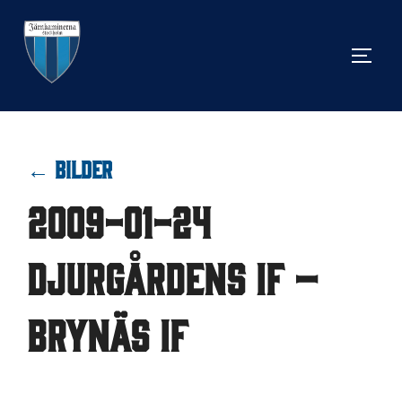
Hoppa
till
SLÅ 
innehåll
← BILDER
2009-01-24
Djurgårdens IF –
Brynäs IF