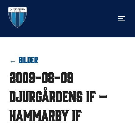
Hoppa
till
SLÅ 
innehåll
← BILDER
2009-08-09
Djurgårdens IF –
Hammarby IF