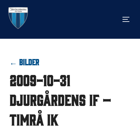
Hoppa
till
SLÅ 
innehåll
← BILDER
2009-10-31
Djurgårdens IF –
Timrå IK