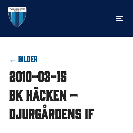
Hoppa
till
SLÅ 
innehåll
← BILDER
2010-03-15
BK Häcken –
Djurgårdens IF