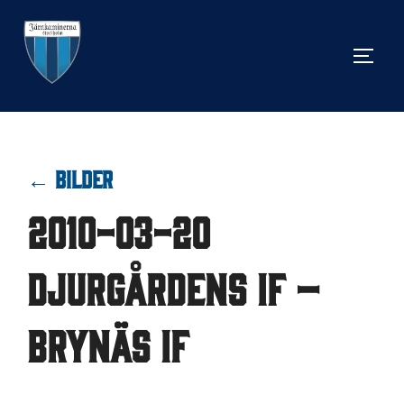
Hoppa
till
SLÅ 
innehåll
← BILDER
2010-03-20
Djurgårdens IF –
Brynäs IF