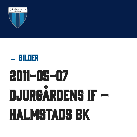
Hoppa
till
SLÅ 
innehåll
← BILDER
2011-05-07
Djurgårdens IF –
Halmstads BK