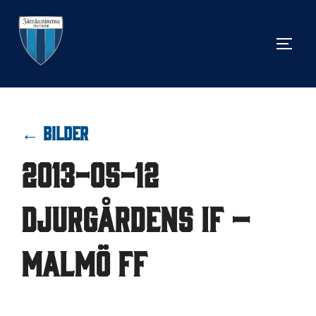
Hoppa
till
SLÅ 
innehåll
← BILDER
2013-05-12
Djurgårdens IF –
Malmö FF