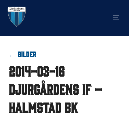
Hoppa
till
SLÅ 
innehåll
← BILDER
2014-03-16
Djurgårdens IF –
Halmstad BK