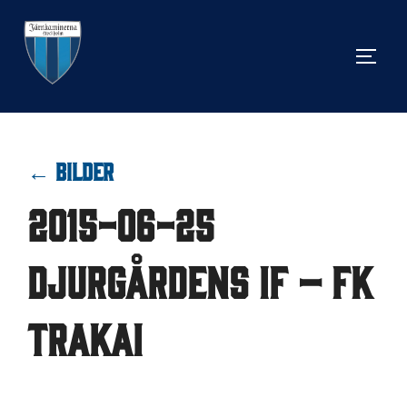
Hoppa
till
SLÅ 
innehåll
← BILDER
2015-06-25
Djurgårdens IF – FK
Trakai