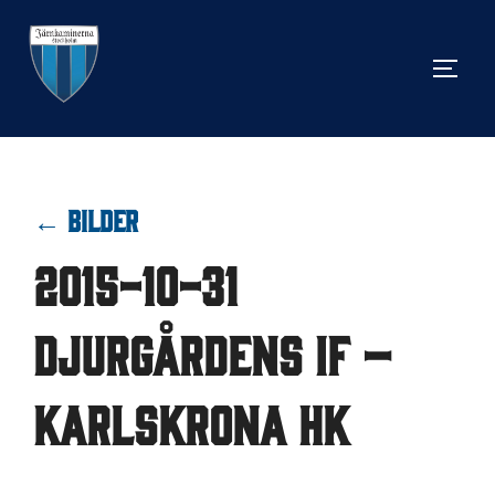
Hoppa
till
SLÅ 
innehåll
← BILDER
2015-10-31
Djurgårdens IF –
Karlskrona HK