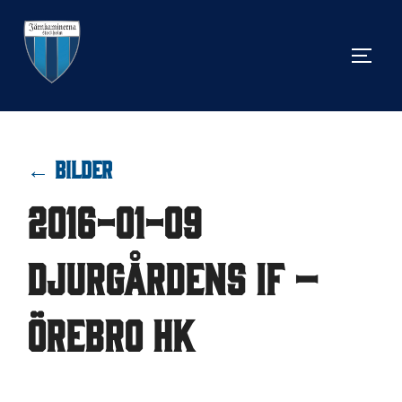
Hoppa
till
SLÅ 
innehåll
← BILDER
2016-01-09
Djurgårdens IF –
Örebro HK