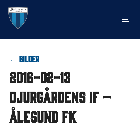
Hoppa
till
SLÅ 
innehåll
← BILDER
2016-02-13
Djurgårdens IF –
Ålesund FK