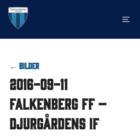
Hoppa
till
SLÅ 
innehåll
← BILDER
2016-09-11
Falkenberg FF –
Djurgårdens IF