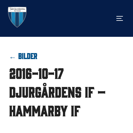
Hoppa
till
SLÅ 
innehåll
← BILDER
2016-10-17
Djurgårdens IF –
Hammarby IF