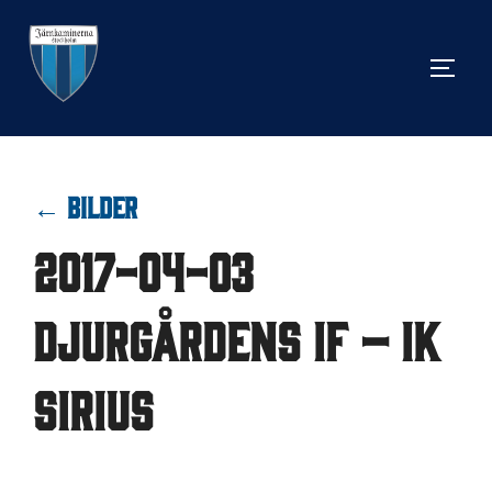
Hoppa
till
SLÅ 
innehåll
← BILDER
2017-04-03
Djurgårdens IF – IK
Sirius