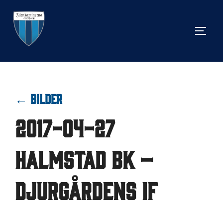
Hoppa
till
SLÅ 
innehåll
← BILDER
2017-04-27
Halmstad BK –
Djurgårdens IF