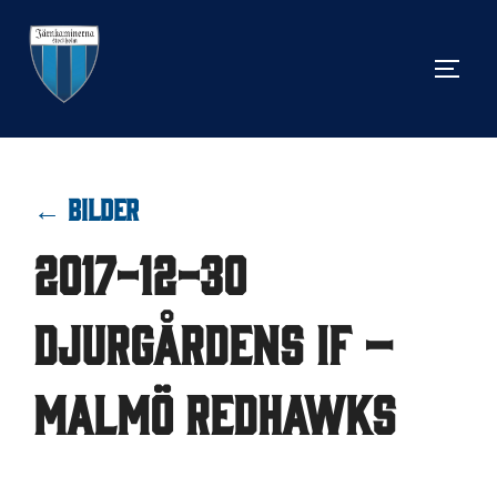
Hoppa
till
SLÅ 
innehåll
← BILDER
2017-12-30
Djurgårdens IF –
Malmö Redhawks