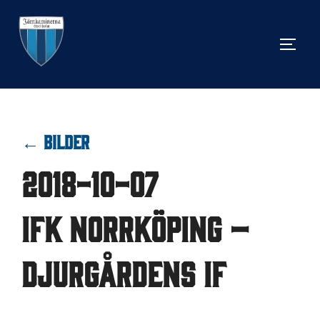
Hoppa
till
SLÅ 
innehåll
← BILDER
2018-10-07
IFK Norrköping –
Djurgårdens IF