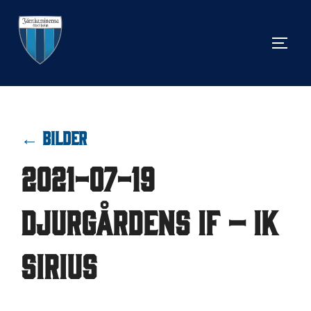
Hoppa
till
SLÅ 
innehåll
← BILDER
2021-07-19
Djurgårdens IF – IK
Sirius