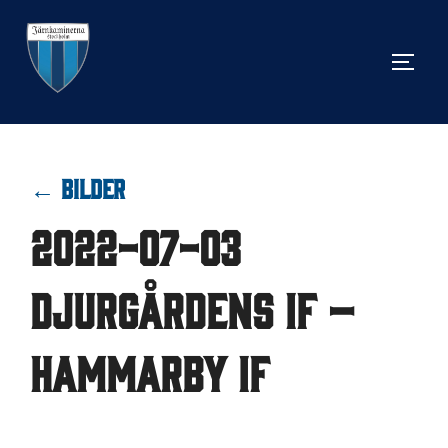
Hoppa
till
SLÅ 
innehåll
← BILDER
2022-07-03
Djurgårdens IF –
Hammarby IF